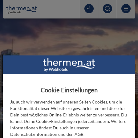
Cookie Einstellungen
Angebote Wien
Ja, auch wir verwenden auf unseren Seiten Cookies, um die
Funktionalität dieser Website zu gewährleisten und diese für
Attraktive Angebote & Ideen für den nächsten
Dein bestmögliches Online-Erlebnis weiter zu verbessern. Du
Wellnessurlaub - Gleich zugreifen!
kannst Deine Cookie-Einstellungen jederzeit ändern. Weitere
Informationen findest Du auch in unserer
Datenschutzinformation und den AGB.