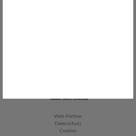
Jetzt mitmachen und gewinnen
Infoletter abonnieren
Und aktuelle Angebote erhalten
Thermenlexikon
Wellnessbegriffe von A-Z
Thermenjobs
Jobangebote auf einen Blick
Thermen.at ist ein Service von:
Web-Partner
Datenschutz
Cookies