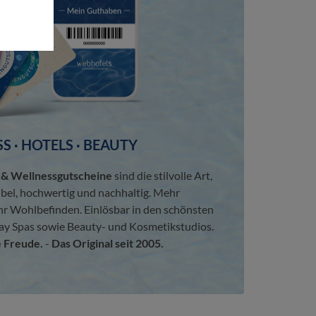
S · HOTELS · BEAUTY
 Wellnessgutscheine
sind die stilvolle Art,
ibel, hochwertig und nachhaltig. Mehr
hr Wohlbefinden. Einlösbar in den schönsten
ay Spas sowie Beauty- und Kosmetikstudios.
 Freude.
-
Das Original seit 2005.