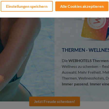
Einstellungen speichern
Alle Cookies akzeptieren
THERMEN · WELLNES
Die
WEBHOTELS Thermen &
Wellness zu schenken – flex
Auswahl. Mehr Freiheit. Me
Thermen, Wellnesshotels, D
Immer passend. Immer eine
Jetzt Freude schenken!