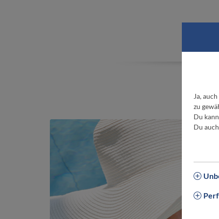
W
Ja, auch
zu gewäh
Du kanns
Du auch
Unbe
Per