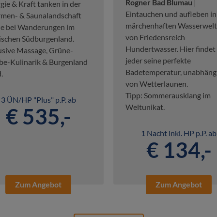
Rogner Bad Blumau
|
gie & Kraft tanken in der
Eintauchen und aufleben in
men- & Saunalandschaft
märchenhaften Wasserwel
e bei Wanderungen im
von Friedensreich
lischen Südburgenland.
Hundertwasser. Hier findet
usive Massage, Grüne-
jeder seine perfekte
e-Kulinarik & Burgenland
Badetemperatur, unabhäng
.
von Wetterlaunen.
Tipp: Sommerausklang im
3 ÜN/HP "Plus" p.P. ab
Weltunikat.
€ 535,-
1 Nacht inkl. HP p.P. ab
€ 134,-
Zum Angebot
Zum Angebot