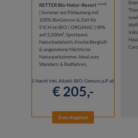
Ener
s
RETTER Bio-Natur-Resort ****
Ther
| Sommer am Pöllauberg mit
sowi
100% BioGenuss & Zeit für
idyl
S'ICH im BIO | ORGANIC | SPA
Inkl
auf 3.200m². Sportpool,
Haub
Naturbadeteich, frische Bergluft
Card
& angenehme Nächte im
Naturparkzimmer. Ideal zum
Wandern & Radfahren.
1 Nacht inkl. Allzeit-BIO-Genuss p.P. ab
€ 205,-
Zum Angebot