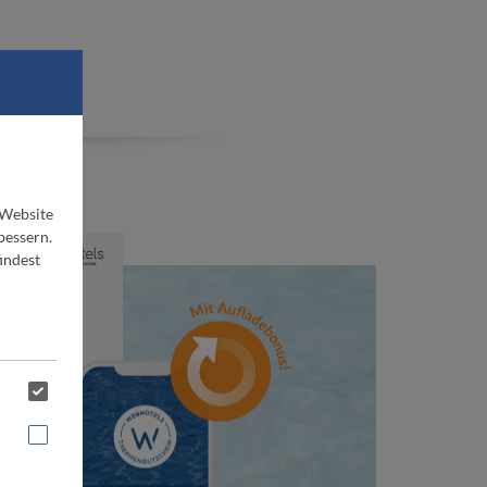
ne
 Website
bessern.
indest