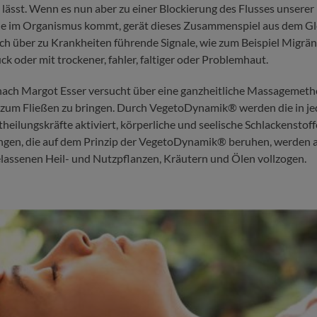
 lässt. Wenn es nun aber zu einer Blockierung des Flusses unsere
le im Organismus kommt, gerät dieses Zusammenspiel aus dem Gl
ch über zu Krankheiten führende Signale, wie zum Beispiel Migrä
ck oder mit trockener, fahler, faltiger oder Problemhaut.
ach Margot Esser versucht über eine ganzheitliche Massagemeth
 zum Fließen zu bringen. Durch VegetoDynamik® werden die in j
ilungskräfte aktiviert, körperliche und seelische Schlackenstoff
ngen, die auf dem Prinzip der VegetoDynamik® beruhen, werden 
assenen Heil- und Nutzpflanzen, Kräutern und Ölen vollzogen.