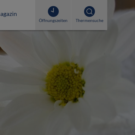
agazin
Öffnungszeiten
Thermensuche