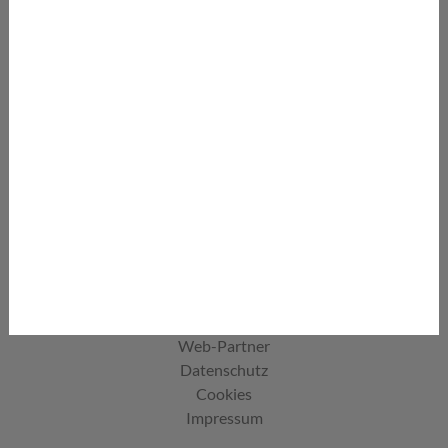
Infoletter abonnieren
Und aktuelle Angebote erhalten
Thermenlexikon
Wellnessbegriffe von A-Z
Thermenjobs
Jobangebote auf einen Blick
Thermen.at ist ein Service von:
Web-Partner
Datenschutz
Cookies
Impressum