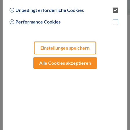
Details
Galerie
Kontakt
Unbedingt erforderliche Cookies
Performance Cookies
Schwimmen im Laško Thermalwasser
belebt, revitalisiert
und entgiftet
. Gönnen Sie sich "Zeit für sich" bei Massage-
und Körperanwendungen und erleben Sie vielfältige und
Einstellungen speichern
inspirierende Wassererlebnisse unter der einzigartigen
Glaskuppel im Thermalzentrum Thermana Laško.
Alle Cookies akzeptieren
News
Öffnungszeiten
Eintrittspreise
Becken & Pools
Sauna