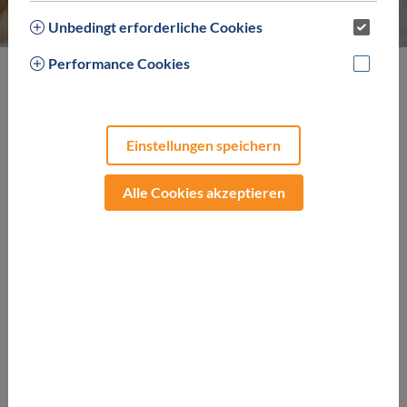
Unbedingt erforderliche Cookies
Performance Cookies
Neben dem klassischen Saunagang hat sich vor allem das
Dampfbad in der Wellness-Branche in den vergangenen
Jahren etabliert. Schon zu Zeiten des römischen Reiches
Einstellungen speichern
war die entspannende Wirkung eines Besuches im
Dampfbad, die sich positiv auf Haut, Haare und
Alle Cookies akzeptieren
Atmungsorgane zeigen soll, bei den Menschen sehr populär.
Das Dampfbad ist gekennzeichnet durch die feuchte
Wärme mit 100% Luftfeuchtigkeit und einer angenehmen
Temperatur von ca.45-50°C. Unter diesen Voraussetzungen
herrschen geradezu optimale Bedingungen zur körperlichen
Regeneration. Auf angespannte Nerven, verkrampfte
Muskeln, rheumatische Erkrankungen,
Erkältungserscheinungen und vieles mehr kann sich ein
Besuch im Dampfbad sehr positiv auswirken.