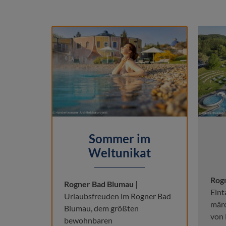
Sommer im
Weltunikat
Rog
Rogner Bad Blumau
|
Eint
Urlaubsfreuden im Rogner Bad
mär
Blumau, dem größten
von 
bewohnbaren