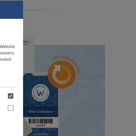
ne
 Website
bessern.
indest