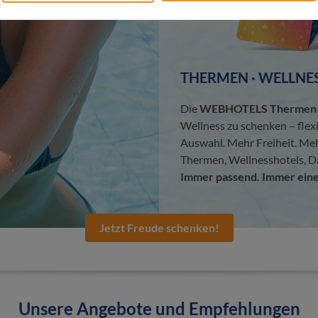
THERMEN · WELLNES
Die
WEBHOTELS Thermen &
Wellness zu schenken – flex
Auswahl. Mehr Freiheit. Me
Thermen, Wellnesshotels, D
Immer passend. Immer eine
Jetzt Freude schenken!
Unsere Angebote und Empfehlungen