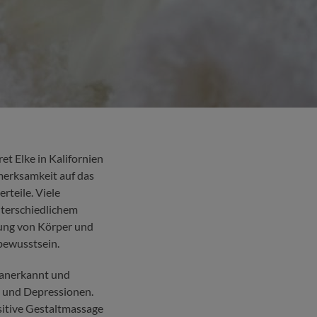
e
t Elke in Kalifornien
merksamkeit auf das
rteile. Viele
nterschiedlichem
ung von Körper und
bewusstsein.
g anerkannt und
n und Depressionen.
sitive Gestaltmassage