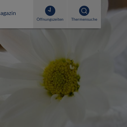
agazin
Öffnungszeiten
Thermensuche