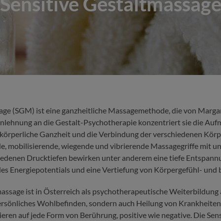
Sensitive Gestaltmassag
age (SGM) ist eine ganzheitliche Massagemethode, die von Margare
Anlehnung an die Gestalt-Psychotherapie konzentriert sie die Auf
e körperliche Ganzheit und die Verbindung der verschiedenen Körpe
de, mobilisierende, wiegende und vibrierende Massagegriffe mit u
edenen Drucktiefen bewirken unter anderem eine tiefe Entspann
des Energiepotentials und eine Vertiefung von Körpergefühl- und 
massage ist in Österreich als psychotherapeutische Weiterbildun
persönliches Wohlbefinden, sondern auch Heilung von Krankheite
ieren auf jede Form von Berührung, positive wie negative. Die Sen