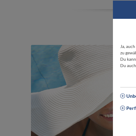
W
Ja, auch
zu gewäh
Du kanns
Du auch
Unbe
Per