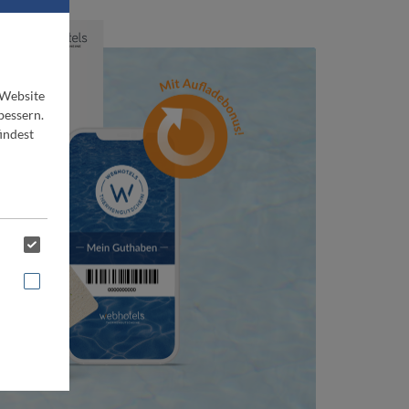
 Website
bessern.
indest