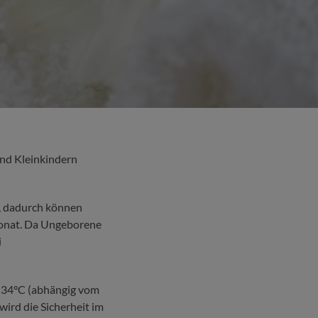
nd Kleinkindern
d, dadurch können
smonat. Da Ungeborene
i
d 34°C (abhängig vom
ird die Sicherheit im