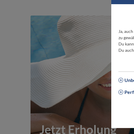
Ja, auch
zu gewäh
Du kanns
Du auch
Unbe
Per
Jetzt Erholung