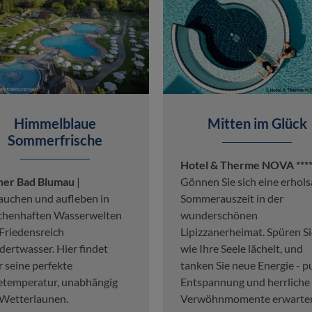
Himmelblaue
Mitten im Glück
Sommerfrische
Hotel & Therme NOVA ***
ner Bad Blumau
|
Gönnen Sie sich eine erhol
auchen und aufleben in
Sommerauszeit in der
chenhaften Wasserwelten
wunderschönen
Friedensreich
Lipizzanerheimat. Spüren Si
ertwasser. Hier findet
wie Ihre Seele lächelt, und
r seine perfekte
tanken Sie neue Energie - p
temperatur, unabhängig
Entspannung und herrliche
Wetterlaunen.
Verwöhnmomente erwarte