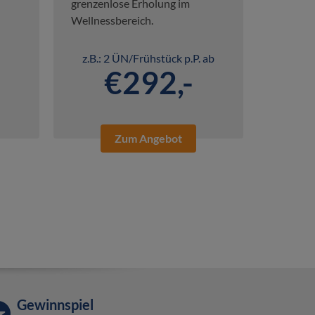
grenzenlose Erholung im
Wellnessbereich.
z.B.: 2 ÜN/Frühstück p.P. ab
€292,-
Zum Angebot
Gewinnspiel