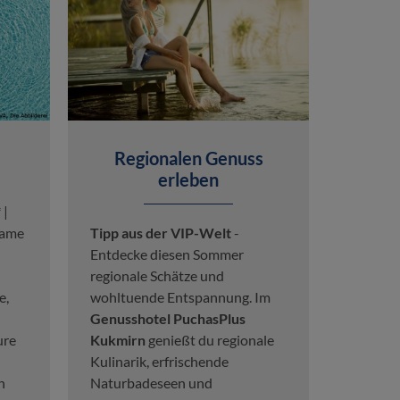
Regionalen Genuss
erleben
*
|
same
Tipp aus der VIP-Welt
-
Entdecke diesen Sommer
regionale Schätze und
e,
wohltuende Entspannung. Im
Genusshotel PuchasPlus
ure
Kukmirn
genießt du regionale
Kulinarik, erfrischende
n
Naturbadeseen und