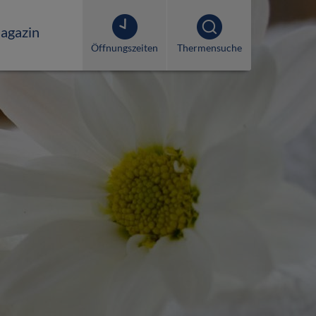
agazin
Öffnungszeiten
Thermensuche