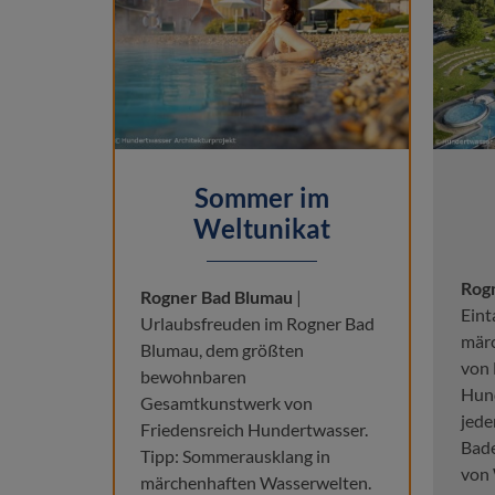
Sommer im
Weltunikat
Rog
Rogner Bad Blumau
|
Eint
Urlaubsfreuden im Rogner Bad
mär
Blumau, dem größten
von 
bewohnbaren
Hund
Gesamtkunstwerk von
jede
Friedensreich Hundertwasser.
Bade
Tipp: Sommerausklang in
von 
märchenhaften Wasserwelten.