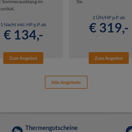
: Sommerausklang im
Sie.
unikat.
2 ÜN/HP p.P. ab
€ 319,-
1 Nacht inkl. HP p.P. ab
€ 134,-
Zum Angebot
Zum Angebot
Alle Angebote
Thermengutscheine