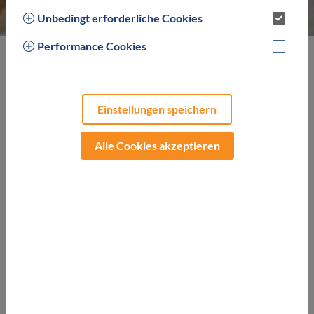
Unbedingt erforderliche Cookies
Performance Cookies
Aus dem Italienischen = Schlamm Der Mineralschlamm -
Ablagerungen um Thermalquellen, meist vulkanischen
Ursprungs - wird wie das feine, mit Heilwasser vermischte
Einstellungen speichern
Fangopulver auch als Körperpackung bei chronischen
schmerzhaften Erkrankungen des Bewegungsapparates,
Alle Cookies akzeptieren
z.B. Lumbalgien, HWS-Syndrom, Osteoporose, Arthrosen,
Weichteilrheumatismus u.a. verwendet.