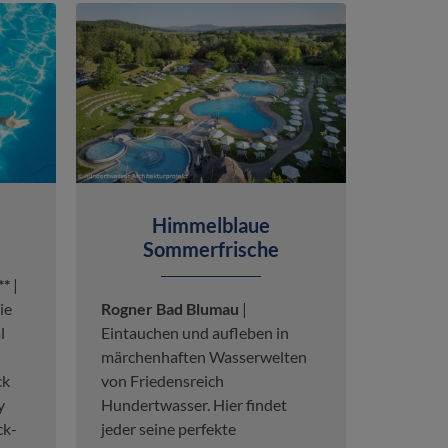
Himmelblaue
Sommerfrische
**
|
ie
Rogner Bad Blumau
|
l
Eintauchen und aufleben in
märchenhaften Wasserwelten
ck
von Friedensreich
y
Hundertwasser. Hier findet
ck-
jeder seine perfekte