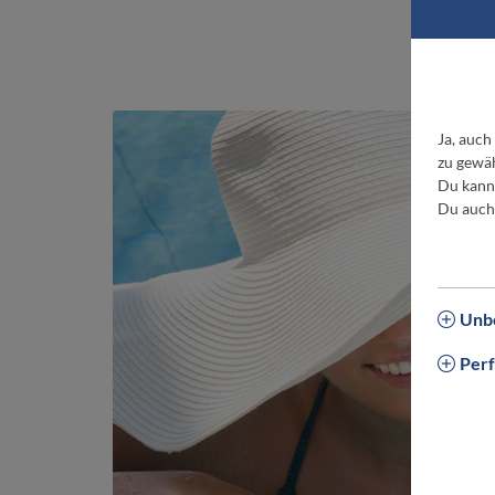
W
Ja, auch
zu gewäh
Du kanns
Du auch
Unbe
Per