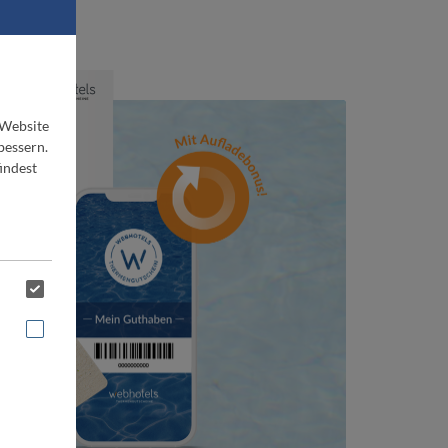
ne
 Website
bessern.
indest