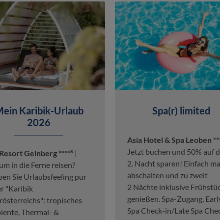
ein Karibik-Urlaub
Spa(r) limited
2026
Asia Hotel & Spa Leoben **
s
Jetzt buchen und 50% auf d
Resort Geinberg ****
|
2. Nacht sparen! Einfach ma
m in die Ferne reisen?
abschalten und zu zweit
ben Sie Urlaubsfeeling pur
2 Nächte inklusive Frühstü
er "Karibik
genießen. Spa-Zugang, Earl
österreichs": tropisches
Spa Check-in/Late Spa Che
ente, Thermal- &