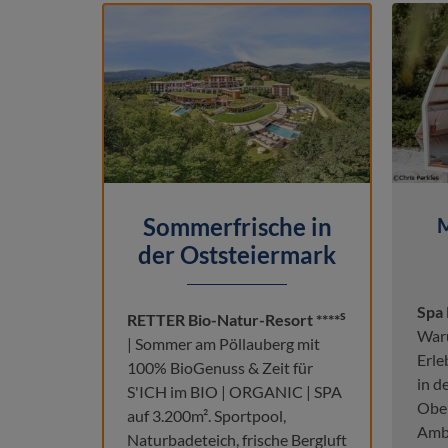
Sommerfrische in
M
der Oststeiermark
Spa 
s
RETTER Bio-Natur-Resort ****
Waru
| Sommer am Pöllauberg mit
Erle
100% BioGenuss & Zeit für
in d
S'ICH im BIO | ORGANIC | SPA
Ober
auf 3.200m². Sportpool,
Ambi
Naturbadeteich, frische Bergluft