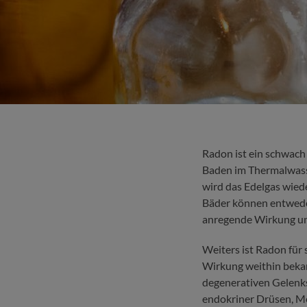
Radon ist ein schwach 
Baden im Thermalwass
wird das Edelgas wied
Bäder können entweder
anregende Wirkung und
Weiters ist Radon fü
Wirkung weithin bekan
degenerativen Gelenk
endokriner Drüsen, Me