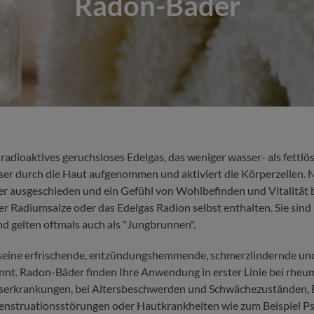
Radon-Bäder
radioaktives geruchsloses Edelgas, das weniger wasser- als fettlösl
er durch die Haut aufgenommen und aktiviert die Körperzellen. 
er ausgeschieden und ein Gefühl von Wohlbefinden und Vitalität b
 Radiumsalze oder das Edelgas Radion selbst enthalten. Sie sind 
 gelten oftmals auch als "Jungbrunnen".
r seine erfrischende, entzündungshemmende, schmerzlindernde u
nt. Radon-Bäder finden Ihre Anwendung in erster Linie bei rheu
serkrankungen, bei Altersbeschwerden und Schwächezuständen,
nstruationsstörungen oder Hautkrankheiten wie zum Beispiel Ps