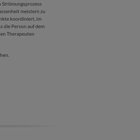
en Strömungsprozess
assenheit meistern zu
kte koordiniert, im
ss die Person auf dem
 den Therapeuten
chen.