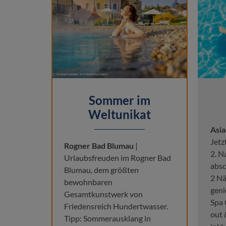
Sommer im
Weltunikat
Asia
Jetz
Rogner Bad Blumau
|
2. N
Urlaubsfreuden im Rogner Bad
absc
Blumau, dem größten
2 Nä
bewohnbaren
geni
Gesamtkunstwerk von
Spa 
Friedensreich Hundertwasser.
out 
Tipp: Sommerausklang in