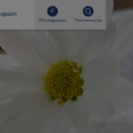
agazin
Öffnungszeiten
Thermensuche