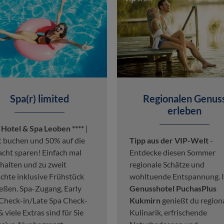
Spa(r) limited
Regionalen Genus
erleben
 Hotel & Spa Leoben ****
|
t buchen und 50% auf die
Tipp aus der VIP-Welt
-
acht sparen! Einfach mal
Entdecke diesen Sommer
halten und zu zweit
regionale Schätze und
chte inklusive Frühstück
wohltuende Entspannung. 
eßen. Spa-Zugang, Early
Genusshotel PuchasPlus
Check-in/Late Spa Check-
Kukmirn
genießt du region
& viele Extras sind für Sie
Kulinarik, erfrischende