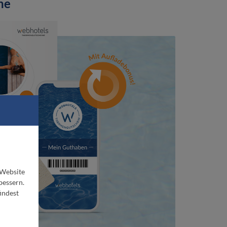
ne
 Website
bessern.
indest