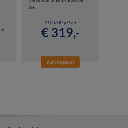
Verwöhnmomente erwarten
Sie.
2 ÜN/HP p.P. ab
€ 319,-
 ab
Zum Angebot