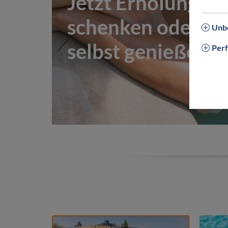
Jetzt Erholung
schenken oder
Unbe
selbst genießen!
Per