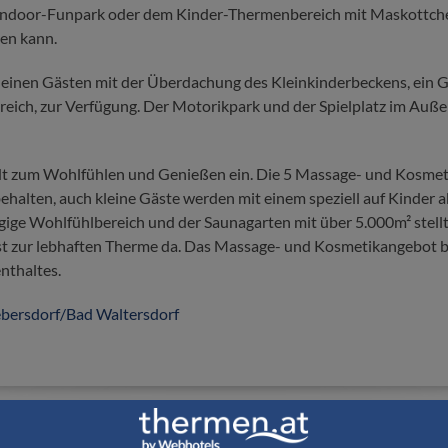
r-Indoor-Funpark oder dem Kinder-Thermenbereich mit Maskottc
en kann.
kleinen Gästen mit der Überdachung des Kleinkinderbeckens, ein 
ich, zur Verfügung. Der Motorikpark und der Spielplatz im Auß
dt zum Wohlfühlen und Genießen ein. Die 5 Massage- und Kosmet
halten, auch kleine Gäste werden mit einem speziell auf Kinde
ige Wohlfühlbereich und der Saunagarten mit über 5.000m² stell
t zur lebhaften Therme da. Das Massage- und Kosmetikangebot bi
nthaltes.
ebersdorf/Bad Waltersdorf
EBHOTELS Thermen & Wellnessgutschei