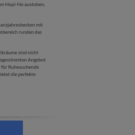
hen Hopi-Ho austoben,
Ganzjahresbecken mit
enbereich runden das
ikräume sind nicht
r abgestimmten Angebot
t für Ruhesuchende
etet die perfekte
ne