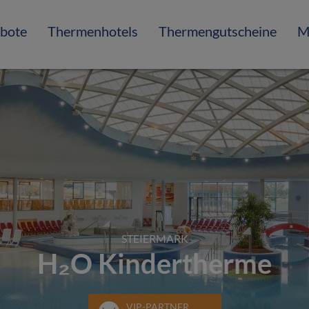
bote
Thermenhotels
Thermengutscheine
M
STEIERMARK
H₂O Kindertherme
VIP-PARTNER