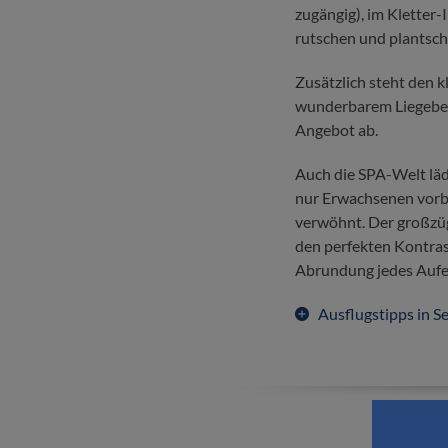
zugängig), im Klette
rutschen und plantsch
Zusätzlich steht den 
wunderbarem Liegebere
Angebot ab.
Auch die SPA-Welt lä
nur Erwachsenen vorbe
verwöhnt. Der großzüg
den perfekten Kontras
Abrundung jedes Aufe
Ausflugstipps in S
W