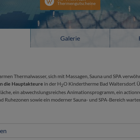
Thermengutscheine
s
Galerie
men Thermalwasser, sich mit Massagen, Sauna und SPA verwöhnen
hin die Hauptakteure
in der H
O Kindertherme Bad Waltersdorf. Ü
2
läche, ein abwechslungsreiches Animationsprogramm, ein actionr
nd Ruhezonen sowie ein moderner Sauna- und SPA-Bereich warten
ten