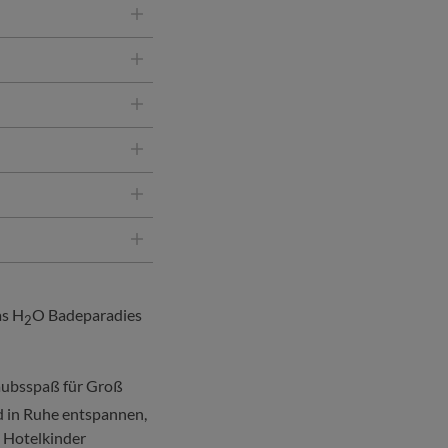
as H
O Badeparadies
2
aubsspaß für Groß
d in Ruhe entspannen,
d Hotelkinder