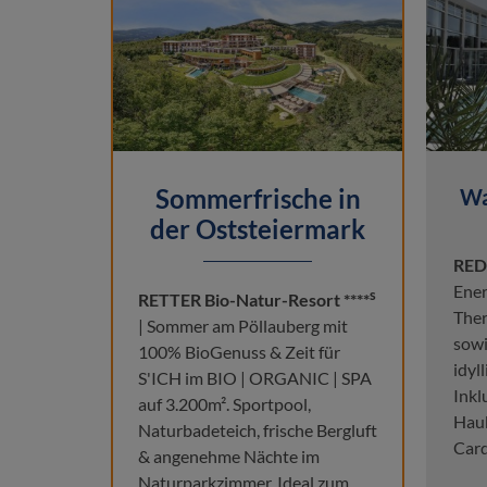
Sommerfrische in
Wa
der Oststeiermark
REDU
Ener
s
RETTER Bio-Natur-Resort ****
Ther
| Sommer am Pöllauberg mit
sowi
100% BioGenuss & Zeit für
idyl
S'ICH im BIO | ORGANIC | SPA
Inkl
auf 3.200m². Sportpool,
Haub
Naturbadeteich, frische Bergluft
Card
& angenehme Nächte im
Naturparkzimmer. Ideal zum