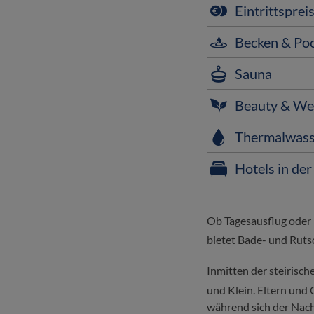
Eintrittsprei
Becken & Po
Sauna
Beauty & We
Thermalwass
Hotels in d
Ob Tagesausflug oder K
bietet Bade- und Ruts
Inmitten der steirisch
und Klein. Eltern und
während sich der Nach