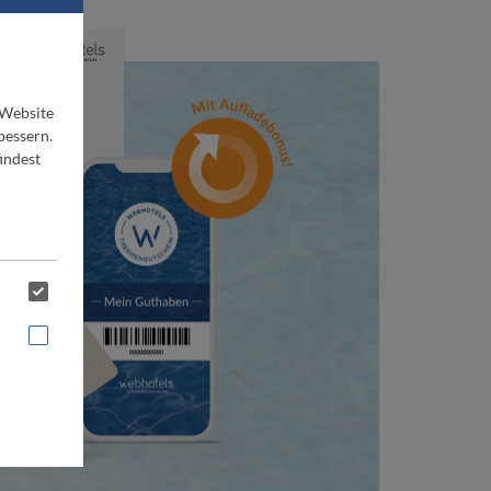
 Website
bessern.
indest