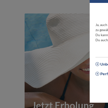
Ja, auch
zu gewäh
Du kanns
Du auch
Unbe
Per
Jetzt Erholung