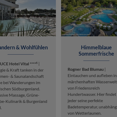
ndern & Wohlfühlen
Himmelblaue
Sommerfrische
s
CE Hotel Vital ****
|
Rogner Bad Blumau
|
gie & Kraft tanken in der
Eintauchen und aufleben in
men- & Saunalandschaft
märchenhaften Wasserwel
e bei Wanderungen im
von Friedensreich
lischen Südburgenland.
Hundertwasser. Hier findet
usive Massage, Grüne-
jeder seine perfekte
e-Kulinarik & Burgenland
Badetemperatur, unabhäng
.
von Wetterlaunen.