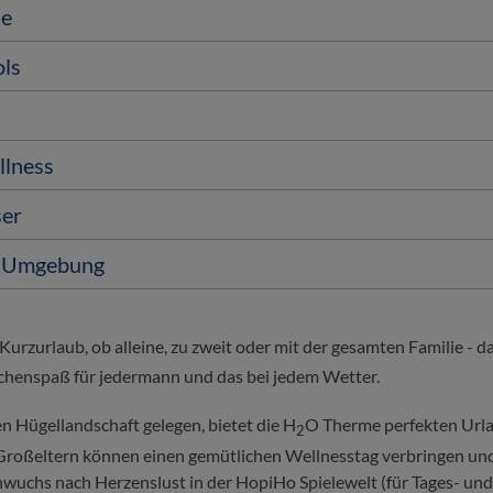
se
ols
llness
er
er Umgebung
urzurlaub, ob alleine, zu zweit oder mit der gesamten Familie - d
chenspaß für jedermann und das bei jedem Wetter.
en Hügellandschaft gelegen, bietet die H
O Therme perfekten Url
2
 Großeltern können einen gemütlichen Wellnesstag verbringen un
wuchs nach Herzenslust in der HopiHo Spielewelt (für Tages- un